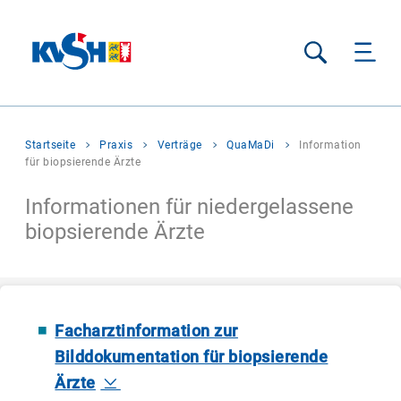
Suche
Sie
Startseite
Praxis
Verträge
QuaMaDi
Information
befinden
für biopsierende Ärzte
sich
hier:
Informationen für niedergelassene
biopsierende Ärzte
Facharztinformation zur
Bilddokumentation für biopsierende
Ärzte