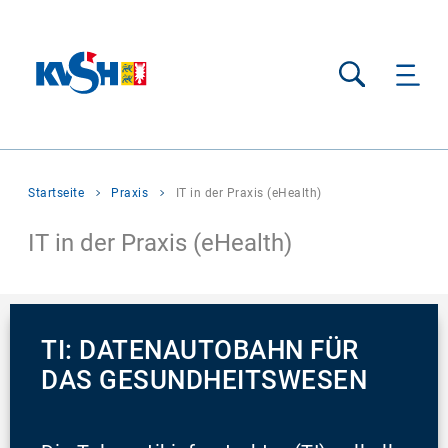
Suche
Sie
Startseite
Praxis
IT in der Praxis (eHealth)
befinden
sich
IT in der Praxis (eHealth)
hier:
TI: DATENAUTOBAHN FÜR
DAS GESUNDHEITSWESEN