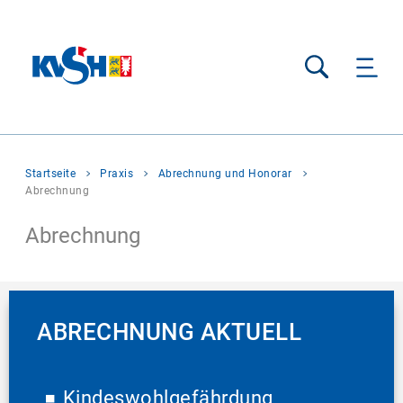
Suche
Sie
Startseite
Praxis
Abrechnung und Honorar
befinden
Abrechnung
sich
hier:
Abrechnung
ABRECHNUNG AKTUELL
Kindeswohlgefährdung