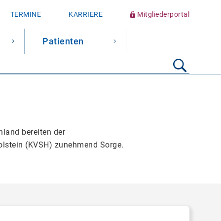
TERMINE
KARRIERE
Mitgliederportal
Patienten
Suche
starten
land bereiten der
olstein (KVSH) zunehmend Sorge.