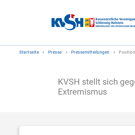
Sie
Startseite
Presse
Pressemitteilungen
Positio
befinden
sich
hier:
KVSH stellt sich ge
Extremismus