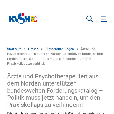
Suche
Sie
Startseite
Presse
Pressemitteilungen
Ärzte und
befinden
Psychotherapeuten aus dem Norden unterstützen bundesweiten
sich
Forderungskatalog – Politik muss jetzt handeln, um den
hier:
Praxiskollaps zu verhindern!
Ärzte und Psychotherapeuten aus
dem Norden unterstützen
bundesweiten Forderungskatalog –
Politik muss jetzt handeln, um den
Praxiskollaps zu verhindern!
Die Vertreterversammlung der KBV hat gemeinsam