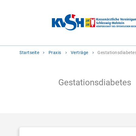
Sie
Startseite
Praxis
Verträge
Gestationsdiabete
befinden
sich
hier:
Gestationsdiabetes