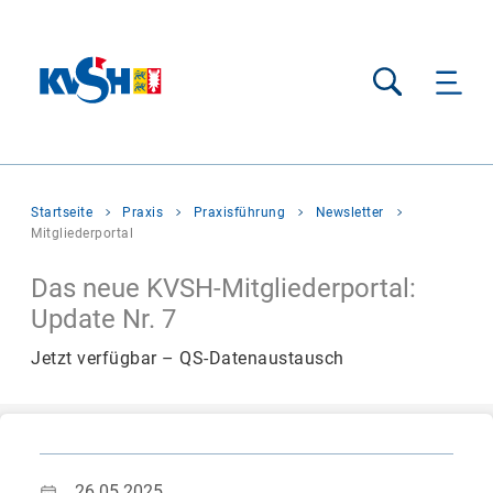
Suche
Sie
Startseite
Praxis
Praxisführung
Newsletter
befinden
Mitgliederportal
sich
hier:
Das neue KVSH-Mitgliederportal:
Update Nr. 7
Jetzt verfügbar – QS-Datenaustausch
26.05.2025