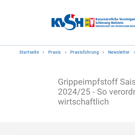
Sie
Startseite
Praxis
Praxisführung
Newsletter
befinden
sich
hier:
Grippeimpfstoff Sai
2024/25 - So verord
wirtschaftlich