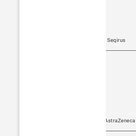
Seqirus
AstraZeneca