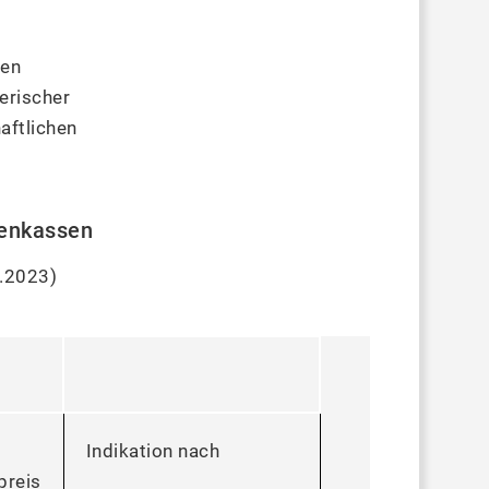
ten
nerischer
aftlichen
kenkassen
2.2023)
Indikation nach
preis