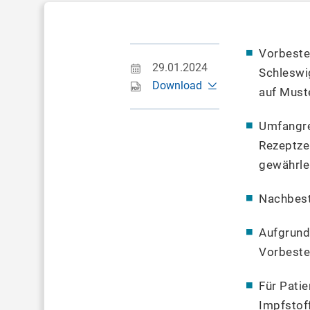
Vorbeste
29.01.2024
Schleswig
Download
auf Must
Umfangre
Rezeptze
gewährlei
Nachbest
Aufgrund
Vorbestel
Für Pati
Impfstof