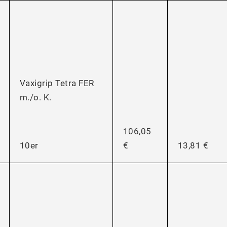
Vaxigrip Tetra FER
m./o. K.
106,05
€
13,81 €
10er