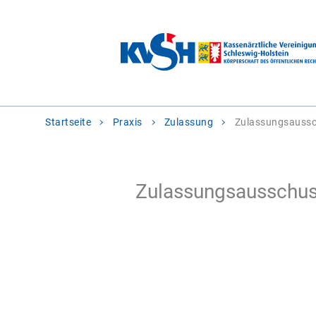
Sie
Startseite
Praxis
Zulassung
Zulassungsauss
befinden
sich
hier:
Zulassungsausschu