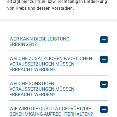
erfolgt hier zur früh- bzw. rechtzeitigen Entdeckung
von Krebs und dessen Vorstadien.
WER KANN DIESE LEISTUNG
ERBRINGEN?
Fachärzte für Pathologie
WELCHE ZUSÄTZLICHEN FACHLICHEN
VORAUSSETZUNGEN MÜSSEN
Fachärzte für Frauenheilkunde und
ERBRACHT WERDEN?
Geburtshilfe mit Zusatzweiterbildung
Nachweis einer mindestens halbjährigen
„Gynäkologische Exfoliativ-Zytologie“
WELCHE SONSTIGEN
ganztägigen oder vom Umfang her
VORAUSSETZUNGEN MÜSSEN
vergleichbaren max. 2- jährigen
ERBRACHT WERDEN?
oder
berufsbegleitenden Tätigkeit in der
Es müssen räumliche und
WIE WIRD DIE QUALITÄT GEPRÜFT/DIE
Fachärzte für Frauenheilkunde und
zytologischen Diagnostik in einem Labor,
apparative Voraussetzungen, sowie die
GENEHMIGUNG AUFRECHTERHALTEN?
Geburtshilfe mit Tätigkeitsnachweis
das den Anforderungen nach § 3 Abs. 2 der