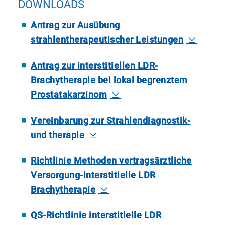
DOWNLOADS
Tätigkeit in der Strahlentherapie von
Hautkrankheiten unter der Leitung eines
Antrag zur Ausübung
dazu ermächtigten Arztes
strahlentherapeutischer Leistungen
Antrag zur interstitiellen LDR-
für die Orthovolttherapie eine mindestens
Brachytherapie bei lokal begrenztem
zwölfmonatige** ständige Tätigkeit in
Prostatakarzinom
dieser Strahlentherapie unter der Leitung
eines dazu ermächtigten Arztes
Vereinbarung zur Strahlendiagnostik-
und therapie
für die Brachytherapie eine mindestens
Richtlinie Methoden vertragsärztliche
sechsmonatige ständige Tätigkeit in der
Versorgung-interstitielle LDR
Brachytherapie des jeweiligen
Brachytherapie
Organbereichs unter der Leitung eines
QS-Richtlinie interstitielle LDR
dazu ermächtigten Arztes.