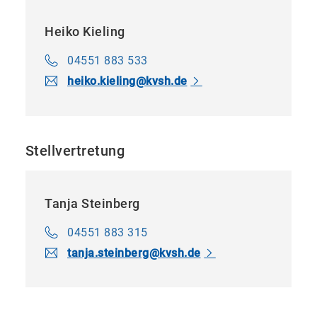
Orthovolttherapie durch eine
Heiko Kieling
Weiterbildung nach der
Weiterbildungsordnung
04551 883 533
heiko.​kieling​
@
kvsh.de
oder folgende Nachweise erbringen:
für die Nahbestrahlungstherapie eine
Stellvertretung
mindestens sechsmonatige ständige
Tätigkeit in der Strahlentherapie unter
Tanja Steinberg
der Leitung eines dazu ermächtigten
Arztes
04551 883 315
tanja.​steinberg​
@
kvsh.de
für die Weichstrahltherapie eine
mindestens sechsmonatige* ständige