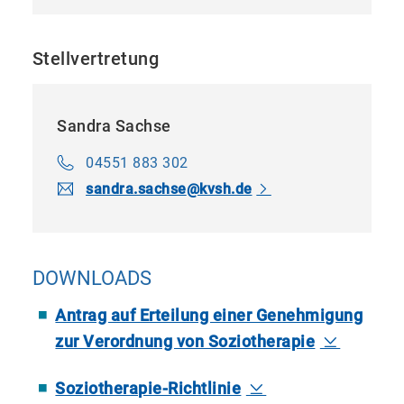
Kinder- und
Jugendlichenpsychotherapeuten
Stellvertretung
Fachärzte mit Zusatz-Weiterbildung
Psychotherapie
Sandra Sachse
04551 883 302
Fachpsychotherapeuten für Erwachsene
sandra.​sachse​
@
kvsh.de
Fachpsychotherapeuten für Kinder und
Jugendliche
DOWNLOADS
Fachpsychotherapeuten für
Neuropsychologische Psychotherapie
Antrag auf Erteilung einer Genehmigung
zur Verordnung von Soziotherapie
Soziotherapie-Richtlinie