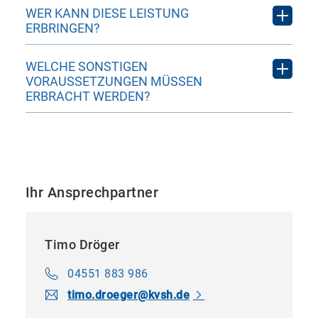
WER KANN DIESE LEISTUNG
ERBRINGEN?
Fachärzte für Neurologie
WELCHE SONSTIGEN
VORAUSSETZUNGEN MÜSSEN
Fachärzte für Nervenheilkunde
ERBRACHT WERDEN?
Es müssen organisatorische
Fachärzte für Psychosomatische Medizin
Voraussetzungen erfüllt werden (gem. § 4
und Psychotherapie
Absatz 3 ² Soziotherapie-Richtlinie).
Fachärzte für Psychiatrie und
Ihr Ansprechpartner
Psychotherapie
Fachärzte für Kinder- und
Timo Dröger
Jugendpsychiatrie und –psychotherapie
04551 883 986
timo.​droeger​
@
kvsh.de
Psychologische Psychotherapeuten