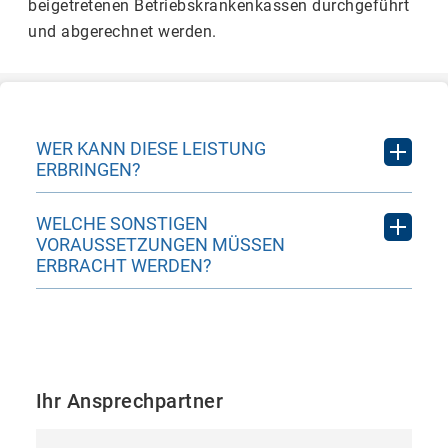
beigetretenen Betriebskrankenkassen durchgeführt
und abgerechnet werden.
WER KANN DIESE LEISTUNG
ERBRINGEN?
Fachärzte für Frauenheilkunde und
WELCHE SONSTIGEN
Geburtshilfe
VORAUSSETZUNGEN MÜSSEN
ERBRACHT WERDEN?
Die teilnehmenden Frauenärztinnen und
Frauenärzte verpflichten sich, die
gesetzlichen Qualitätsanforderungen nach
den §§ 135 Abs. 2, 135a, 136a, 137 SGB V
Ihr Ansprechpartner
sowie die Anforderungen der Richtlinien der
Bundesärztekammer einzuhalten